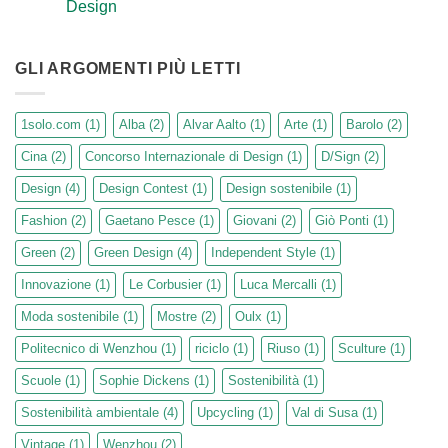
Sign
Design
sempre
Festival
più
Nessun
FASHION
commento
su
D/SIGN
GLI ARGOMENTI PIÙ LETTI
percorsi
di
design
sostenibile:
1solo.com
(1)
Alba
(2)
Alvar Aalto
(1)
Arte
(1)
Barolo
(2)
dai
grandi
Cina
(2)
Concorso Internazionale di Design
(1)
D/Sign
(2)
del
‘900
alle
Design
(4)
Design Contest
(1)
Design sostenibile
(1)
più
innovative
Fashion
(2)
Gaetano Pesce
(1)
Giovani
(2)
Giò Ponti
(1)
espressioni
di
Green
Green
(2)
Green Design
(4)
Independent Style
(1)
Design
Innovazione
(1)
Le Corbusier
(1)
Luca Mercalli
(1)
Moda sostenibile
(1)
Mostre
(2)
Oulx
(1)
Politecnico di Wenzhou
(1)
riciclo
(1)
Riuso
(1)
Sculture
(1)
Scuole
(1)
Sophie Dickens
(1)
Sostenibilità
(1)
Sostenibilità ambientale
(4)
Upcycling
(1)
Val di Susa
(1)
Vintage
(1)
Wenzhou
(2)