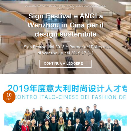
AGENDA 2030 CINA DESIGN INTERNAZIONALE MODA SOSTENIBILE
SOSTENIBILITÀ
Sign Festival e ANGI a
Wenzhou in Cina per il
design sostenibile
Il Sign Festival dal 2018 è Partner del Politecnico
di Wenzhou e nel 2019 17 [...]
CONTINUA A LEGGERE
→
10
Dic