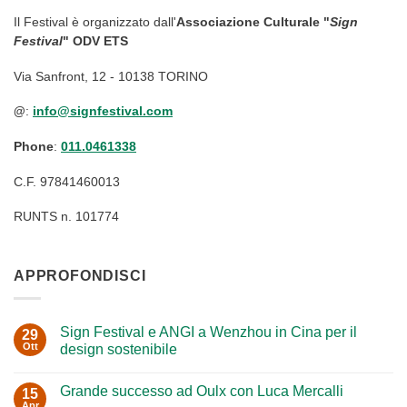
Il Festival è organizzato dall'
Associazione Culturale "
Sign
Festival
" ODV ETS
Via Sanfront, 12 - 10138 TORINO
@
:
info@signfestival.com
Phone
:
011.0461338
C.F. 97841460013
RUNTS n. 101774
APPROFONDISCI
Sign Festival e ANGI a Wenzhou in Cina per il
29
Ott
design sostenibile
Nessun
commento
Grande successo ad Oulx con Luca Mercalli
su
15
Sign
Apr