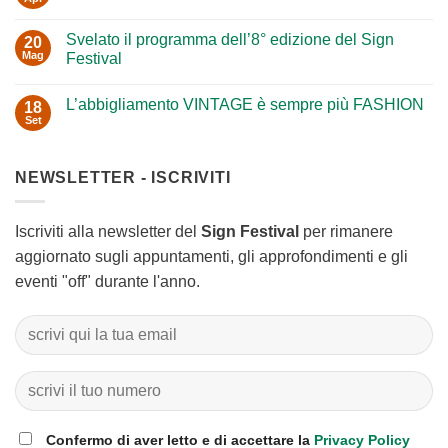
Nessun
Festival
commento
e
su
ANGI
Svelato il programma dell’8° edizione del Sign
20
Grande
a
successo
Mag
Festival
Wenzhou
ad
in
Nessun
Oulx
Cina
commento
con
per
L’abbigliamento VINTAGE è sempre più FASHION
su
18
Luca
il
Svelato
Mercalli
Set
design
Nessun
il
sostenibile
commento
programma
su
dell’8°
L’abbigliamento
edizione
NEWSLETTER - ISCRIVITI
VINTAGE
del
è
Sign
sempre
Festival
più
FASHION
Iscriviti alla newsletter del
Sign Festival
per rimanere
aggiornato sugli appuntamenti, gli approfondimenti e gli
eventi "off" durante l'anno.
Confermo di aver letto e di accettare la
Privacy Policy