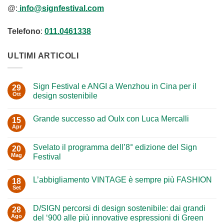
@:
info@signfestival.com
Telefono
:
011.0461338
ULTIMI ARTICOLI
Sign Festival e ANGI a Wenzhou in Cina per il
29
Ott
design sostenibile
Nessun
commento
Grande successo ad Oulx con Luca Mercalli
su
15
Sign
Apr
Nessun
Festival
commento
e
su
ANGI
Svelato il programma dell’8° edizione del Sign
20
Grande
a
successo
Mag
Festival
Wenzhou
ad
in
Nessun
Oulx
Cina
commento
con
per
L’abbigliamento VINTAGE è sempre più FASHION
su
18
Luca
il
Svelato
Mercalli
Set
design
Nessun
il
sostenibile
commento
programma
su
dell’8°
D/SIGN percorsi di design sostenibile: dai grandi
28
L’abbigliamento
edizione
VINTAGE
Ago
del ‘900 alle più innovative espressioni di Green
del
è