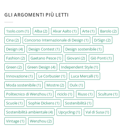
più
Nessun
FASHION
commento
su
GLI ARGOMENTI PIÙ LETTI
D/SIGN
percorsi
di
design
sostenibile:
1solo.com
(1)
Alba
(2)
Alvar Aalto
(1)
Arte
(1)
Barolo
(2)
dai
grandi
Cina
(2)
Concorso Internazionale di Design
(1)
D/Sign
(2)
del
‘900
alle
Design
(4)
Design Contest
(1)
Design sostenibile
(1)
più
innovative
Fashion
(2)
Gaetano Pesce
(1)
Giovani
(2)
Giò Ponti
(1)
espressioni
di
Green
(2)
Green Design
(4)
Independent Style
(1)
Green
Design
Innovazione
(1)
Le Corbusier
(1)
Luca Mercalli
(1)
Moda sostenibile
(1)
Mostre
(2)
Oulx
(1)
Politecnico di Wenzhou
(1)
riciclo
(1)
Riuso
(1)
Sculture
(1)
Scuole
(1)
Sophie Dickens
(1)
Sostenibilità
(1)
Sostenibilità ambientale
(4)
Upcycling
(1)
Val di Susa
(1)
Vintage
(1)
Wenzhou
(2)