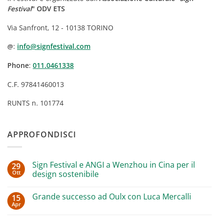
Festival
" ODV ETS
Via Sanfront, 12 - 10138 TORINO
:
info@signfestival.com
@
Phone
:
011.0461338
C.F. 97841460013
RUNTS n. 101774
APPROFONDISCI
Sign Festival e ANGI a Wenzhou in Cina per il
29
Ott
design sostenibile
Nessun
commento
Grande successo ad Oulx con Luca Mercalli
15
su
Sign
Apr
Nessun
Festival
commento
e