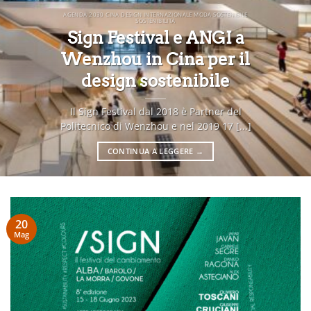
AGENDA 2030 CINA DESIGN INTERNAZIONALE MODA SOSTENIBILE
SOSTENIBILITÀ
Sign Festival e ANGI a
Wenzhou in Cina per il
design sostenibile
Il Sign Festival dal 2018 è Partner del
Politecnico di Wenzhou e nel 2019 17 [...]
CONTINUA A LEGGERE
→
20
Mag