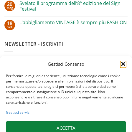
su
ANGI
Svelato il programma dell’8° edizione del Sign
20
Grande
a
Mag
successo
Festival
Wenzhou
ad
in
Nessun
Oulx
Cina
commento
con
per
L’abbigliamento VINTAGE è sempre più FASHION
18
su
Luca
il
Svelato
Set
Mercalli
design
Nessun
il
sostenibile
commento
programma
su
dell’8°
L’abbigliamento
edizione
NEWSLETTER - ISCRIVITI
VINTAGE
del
è
Sign
sempre
Festival
più
Iscriviti alla newsletter del
Sign Festival
per rimanere
FASHION
Gestisci Consenso
aggiornato sugli appuntamenti, gli approfondimenti e
gli eventi "off" durante l'anno.
Per fornire le migliori esperienze, utilizziamo tecnologie come i cookie
per memorizzare e/o accedere alle informazioni del dispositivo. Il
consenso a queste tecnologie ci permetterà di elaborare dati come il
comportamento di navigazione o ID unici su questo sito. Non
acconsentire o ritirare il consenso può influire negativamente su alcune
caratteristiche e funzioni.
Gestisci servizi
Confermo di aver letto e di accettare la
Privacy Policy
ACCETTA