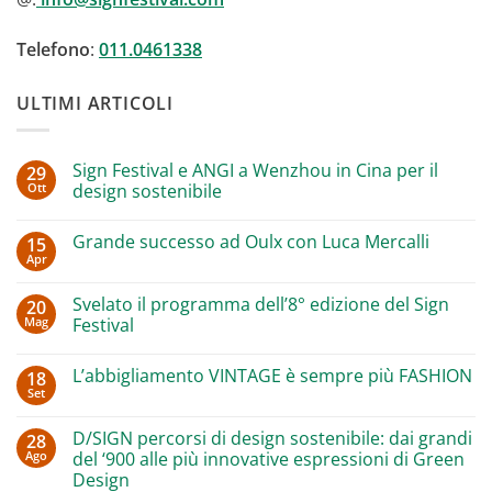
Telefono
:
011.0461338
ULTIMI ARTICOLI
Sign Festival e ANGI a Wenzhou in Cina per il
29
Ott
design sostenibile
Nessun
commento
Grande successo ad Oulx con Luca Mercalli
15
su
Sign
Apr
Nessun
Festival
commento
e
su
ANGI
Svelato il programma dell’8° edizione del Sign
20
Grande
a
Mag
successo
Festival
Wenzhou
ad
in
Nessun
Oulx
Cina
commento
con
per
L’abbigliamento VINTAGE è sempre più FASHION
18
su
Luca
il
Svelato
Set
Mercalli
design
Nessun
il
sostenibile
commento
programma
su
dell’8°
D/SIGN percorsi di design sostenibile: dai grandi
28
L’abbigliamento
edizione
Ago
VINTAGE
del ‘900 alle più innovative espressioni di Green
del
è
Sign
Design
sempre
Festival