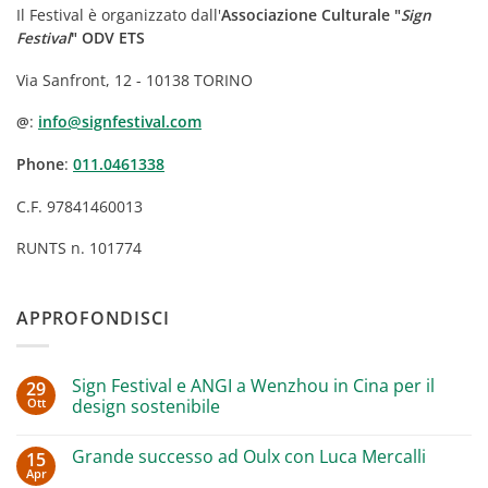
Il Festival è organizzato dall'
Associazione Culturale "
Sign
Festival
" ODV ETS
Via Sanfront, 12 - 10138 TORINO
:
info@signfestival.com
@
Phone
:
011.0461338
C.F. 97841460013
RUNTS n. 101774
APPROFONDISCI
Sign Festival e ANGI a Wenzhou in Cina per il
29
Ott
design sostenibile
Nessun
commento
Grande successo ad Oulx con Luca Mercalli
15
su
Sign
Apr
Nessun
Festival