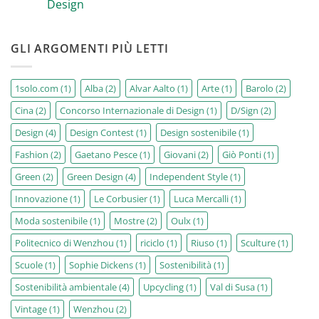
Sign
Design
sempre
Festival
più
Nessun
FASHION
commento
su
GLI ARGOMENTI PIÙ LETTI
D/SIGN
percorsi
di
design
sostenibile:
1solo.com
(1)
Alba
(2)
Alvar Aalto
(1)
Arte
(1)
Barolo
(2)
dai
grandi
Cina
(2)
Concorso Internazionale di Design
(1)
D/Sign
(2)
del
‘900
alle
Design
(4)
Design Contest
(1)
Design sostenibile
(1)
più
innovative
Fashion
(2)
Gaetano Pesce
(1)
Giovani
(2)
Giò Ponti
(1)
espressioni
di
Green
(2)
Green Design
(4)
Independent Style
(1)
Green
Design
Innovazione
(1)
Le Corbusier
(1)
Luca Mercalli
(1)
Moda sostenibile
(1)
Mostre
(2)
Oulx
(1)
Politecnico di Wenzhou
(1)
riciclo
(1)
Riuso
(1)
Sculture
(1)
Scuole
(1)
Sophie Dickens
(1)
Sostenibilità
(1)
Sostenibilità ambientale
(4)
Upcycling
(1)
Val di Susa
(1)
Vintage
(1)
Wenzhou
(2)