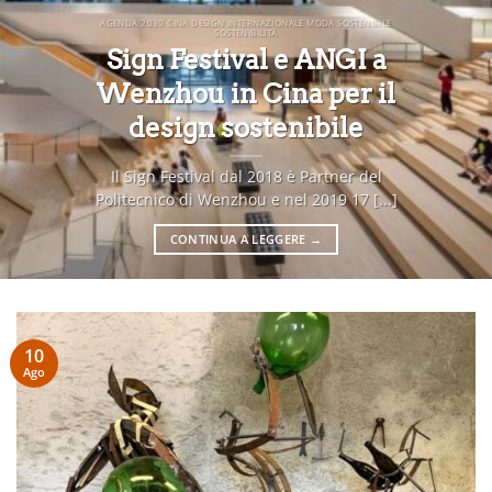
AGENDA 2030 CINA DESIGN INTERNAZIONALE MODA SOSTENIBILE
SOSTENIBILITÀ
Sign Festival e ANGI a
Wenzhou in Cina per il
design sostenibile
Il Sign Festival dal 2018 è Partner del
Politecnico di Wenzhou e nel 2019 17 [...]
CONTINUA A LEGGERE
→
10
Ago