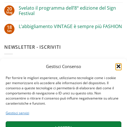
commento
e
su
ANGI
Svelato il programma dell’8° edizione del Sign
20
Grande
a
Mag
successo
Festival
Wenzhou
ad
in
Nessun
Oulx
Cina
commento
con
per
L’abbigliamento VINTAGE è sempre più FASHION
18
su
Luca
il
Svelato
Set
Mercalli
design
Nessun
il
sostenibile
commento
programma
su
dell’8°
L’abbigliamento
edizione
NEWSLETTER - ISCRIVITI
VINTAGE
del
è
Sign
sempre
Festival
più
Iscriviti alla newsletter del
Sign Festival
per rimanere
FASHION
Gestisci Consenso
aggiornato sugli appuntamenti, gli approfondimenti e
gli eventi "off" durante l'anno.
Per fornire le migliori esperienze, utilizziamo tecnologie come i cookie
per memorizzare e/o accedere alle informazioni del dispositivo. Il
consenso a queste tecnologie ci permetterà di elaborare dati come il
comportamento di navigazione o ID unici su questo sito. Non
acconsentire o ritirare il consenso può influire negativamente su alcune
caratteristiche e funzioni.
Gestisci servizi
Confermo di aver letto e di accettare la
Privacy Policy