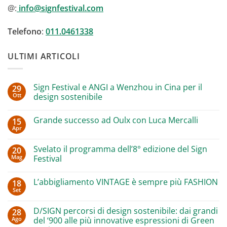
@:
info@signfestival.com
Telefono
:
011.0461338
ULTIMI ARTICOLI
Sign Festival e ANGI a Wenzhou in Cina per il
29
Ott
design sostenibile
Nessun
commento
Grande successo ad Oulx con Luca Mercalli
15
su
Sign
Apr
Nessun
Festival
commento
e
su
ANGI
Svelato il programma dell’8° edizione del Sign
20
Grande
a
Mag
successo
Festival
Wenzhou
ad
in
Nessun
Oulx
Cina
commento
con
per
L’abbigliamento VINTAGE è sempre più FASHION
18
su
Luca
il
Svelato
Set
Mercalli
design
Nessun
il
sostenibile
commento
programma
su
dell’8°
D/SIGN percorsi di design sostenibile: dai grandi
28
L’abbigliamento
edizione
Ago
VINTAGE
del ‘900 alle più innovative espressioni di Green
del
è