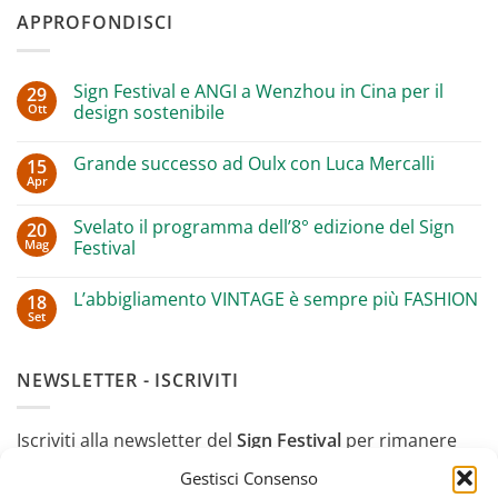
APPROFONDISCI
Sign Festival e ANGI a Wenzhou in Cina per il
29
Ott
design sostenibile
Nessun
commento
Grande successo ad Oulx con Luca Mercalli
15
su
Sign
Apr
Nessun
Festival
commento
e
su
ANGI
Svelato il programma dell’8° edizione del Sign
20
Grande
a
Mag
successo
Festival
Wenzhou
ad
in
Nessun
Oulx
Cina
commento
con
per
L’abbigliamento VINTAGE è sempre più FASHION
18
su
Luca
il
Svelato
Set
Mercalli
design
Nessun
il
sostenibile
commento
programma
su
dell’8°
L’abbigliamento
edizione
NEWSLETTER - ISCRIVITI
VINTAGE
del
è
Sign
sempre
Festival
più
Iscriviti alla newsletter del
Sign Festival
per rimanere
FASHION
aggiornato sugli appuntamenti, gli approfondimenti e
Gestisci Consenso
gli eventi "off" durante l'anno.